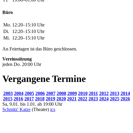
Mi.
12:20–15:10 Uhr
An Feiertagen ist das Büro geschlossen.
Vereinssitzung
jeden Do. 20:00 Uhr
Vergangene Termine
2003
2004
2005
2006
2007
2008
2009
2010
2011
2012
2013
2014
2015
2016
2017
2018
2019
2020
2021
2022
2023
2024
2025
2026
Sa, 9.01. bis 1.01. ab 19:00 Uhr
Schmitz' Katze
(Theater)
ics
Das Improtheater Schmitz' Katze ist zu Besuch im Z10.
Die Bühne ist leer - Ihr seid bereits "aufgewärmt", die Darsteller
sind es allemal - Eure Ideen hat die Truppe schon erhalten - Ihr habt
ihnen den Countdown entgegengerufen - Was werden sie jetzt für
Euch auf die Bühne zaubern??? Einer von ihnen wird die
unvorhersehbare, nie geprobte Szene mit einem noch viel
unvorhersehbarerem Ausgang beginnen... - Willkommen bei
Schmitz' Katze!