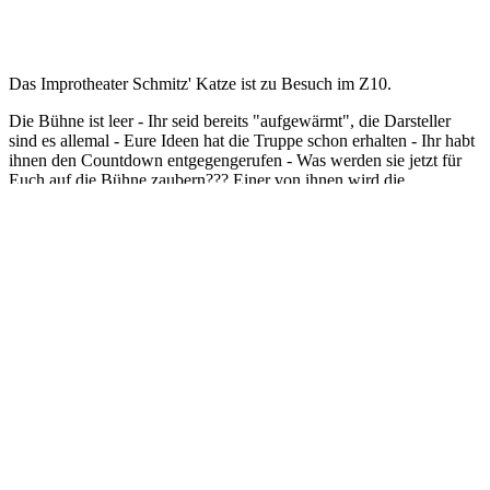
AprÃ¨s-Ski
(Krümel)
ics
Der Skiurlaub war zu schnell vorbei? Keine Sorge, im Z10 kannst
du zumindestens die Apré-Ski-Stimmung weiter genießen. Heute
Abend wird das Café zur Hütte; Ski-Haserl, Jagertee und Glühwein
inklusive.
Sa, 16.01. bis 1.01. ab 19:00 Uhr
Mr. Winterbottom
(Konzert)
ics
Inspiriert von ihrem gemeinsamen Freund und Mentor, dem
britischen Edelmann Mr. Winterbottom, ziehen 5 ehrenwerte
Gentlemen höchster Güte in die große Welt hinaus, um den
optimalen Sound - irgendwo zwischen Scooter, Manowar und der
World Wrestling Federation - einer möglichst breiten Masse zu
servieren.
Ergebnis: Die Sweet-chin-music wird dir einen Kick verpassen, der
dich von den Socken haut!
Mr. Winterbottom bietet Dirty Guitars, Shouts and Dancing Moves
mit Synthies, die man seit Flashdance und Michael Knight nicht
mehr gehört hat....und dennoch voll am Indie-Puls liegen!
Fr, 22.01. bis 1.01. ab 19:00 Uhr
Volksfest
(Krümel)
ics