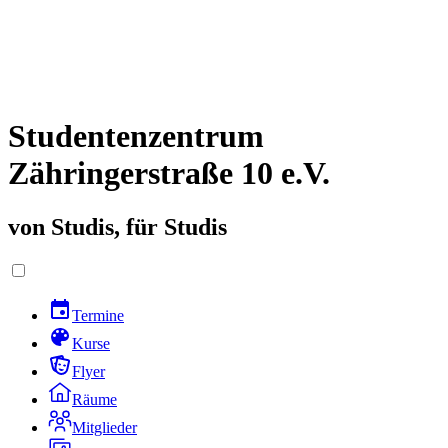
Studentenzentrum
Zähringerstraße 10 e.V.
von Studis, für Studis
Termine
Kurse
Flyer
Räume
Mitglieder
Galerie
Spiele
Helfen
Kontakt